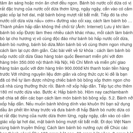
tâm ăn sáng hoặc món ăn chơi đều ngon. Bánh bò nước cốt dừa có vị
rất đặc trưng của nước cốt dừa thơm lừng, ngậy ngậy, cắn vào có cảm
giác xốp lại hơi dai, mặt bánh bóng mượt rất bắt mắt. Tiếp đó ta cho
nước cốt dừa vừa nấu+ cơm+ đường vào cối xay, cách làm bánh bò …
Thành phẩm hấp dẫn không thể chối từ (Ảnh: Internet) Lưu ý khi làm
bánh bò xốp Được làm theo nhiều cách khác nhau, mỗi cách làm bánh
bò lại cho hương vị vô cùng độc đáo như bánh bò hấp nước cốt dừa,
bánh bò nướng, bánh bò dừa.Món bánh bò vô cùng thơm ngon nhưng
cách làm lại cực đơn giản. Các bài viết về từ khóa : cách làm bánh bò
xốp nước cốt dừa Giao hàng toàn quốc Beemart miễn phí với đơn
hàng trên 350.000 nội thành Hà Nội, Hồ Chí Minh và miễn phí giao
hàng toàn quốc với đơn hàng trên 900.000đ khi thanh toán tiền hàng
trước Với những nguyên liệu đơn giản và công thức cực kì dễ là bạn
đã có thể tự làm được những chiếc bánh bò bông xốp thơm ngon cho
cả nhà cùng thưởng thức rồi. Bánh nở xốp hấp dẫn. Tiếp tục cho thêm
180 ml nước dừa vào. Bước 4: Hấp bánh bò. Hôm nay cachlambanh
sẽ chia sẽ đến các bạn cách làm món bánh bò bông xốp. 5.2. Bánh nở
xốp hấp dẫn. Nếu muốn bánh không dính vào khuôn thì bạn sử dụng
dầu ăn phết lên khay trước và đưa bánh đi hấp Bánh bò nước dừa có
vị rất đặc trưng của nước dừa thơm lừng, ngậy ngậy, cắn vào có cảm
giác xốp lại hơi dai, mặt bánh bóng mượt rất bắt mắt. Đi dọc Việt Nam
cùng bánh truyền thống; Cách làm bánh bò nướng cực dễ Chúc các