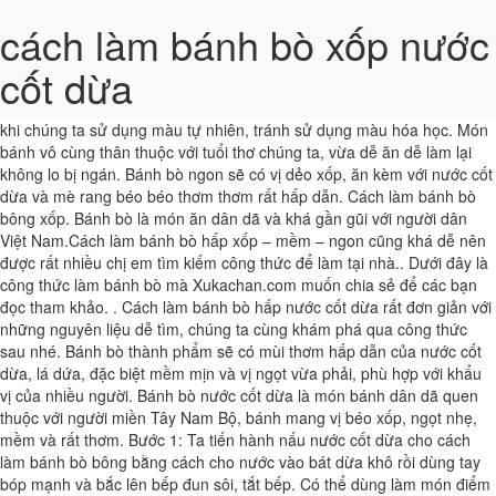
cách làm bánh bò xốp nước
cốt dừa
Hướng dẫn cách làm bánh bò với nước cốt dừa xốp ngon tại nhà.
Cách làm bánh bò hấp nước cốt dừa này cũng chỉ đạt được tiêu chuẩn
khi chúng ta sử dụng màu tự nhiên, tránh sử dụng màu hóa học. Món
bánh vô cùng thân thuộc với tuổi thơ chúng ta, vừa dễ ăn dễ làm lại
không lo bị ngán. Bánh bò ngon sẽ có vị dẻo xốp, ăn kèm với nước cốt
dừa và mè rang béo béo thơm thơm rất hấp dẫn. Cách làm bánh bò
bông xốp. Bánh bò là món ăn dân dã và khá gần gũi với người dân
Việt Nam.Cách làm bánh bò hấp xốp – mềm – ngon cũng khá dễ nên
được rất nhiều chị em tìm kiếm công thức để làm tại nhà.. Dưới đây là
công thức làm bánh bò mà Xukachan.com muốn chia sẻ để các bạn
đọc tham khảo. . Cách làm bánh bò hấp nước cốt dừa rất đơn giản với
những nguyên liệu dễ tìm, chúng ta cùng khám phá qua công thức
sau nhé. Bánh bò thành phẩm sẽ có mùi thơm hấp dẫn của nước cốt
dừa, lá dứa, đặc biệt mềm mịn và vị ngọt vừa phải, phù hợp với khẩu
vị của nhiều người. Bánh bò nước cốt dừa là món bánh dân dã quen
thuộc với người miền Tây Nam Bộ, bánh mang vị béo xốp, ngọt nhẹ,
mềm và rất thơm. Bước 1: Ta tiến hành nấu nước cốt dừa cho cách
làm bánh bò bông bằng cách cho nước vào bát dừa khô rồi dùng tay
bóp mạnh và bắc lên bếp đun sôi, tắt bếp. Có thể dùng làm món điểm